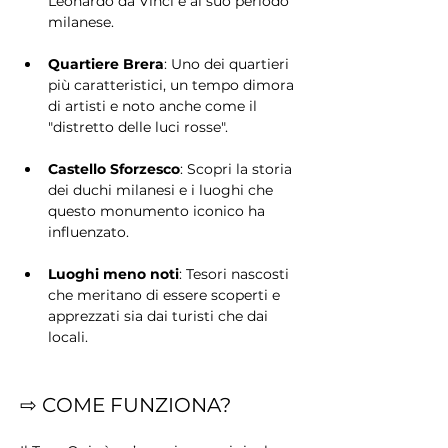
Leonardo da Vinci e al suo periodo 
milanese.
Quartiere Brera
: Uno dei quartieri 
più caratteristici, un tempo dimora 
di artisti e noto anche come il 
"distretto delle luci rosse".
Castello Sforzesco
: Scopri la storia 
dei duchi milanesi e i luoghi che 
questo monumento iconico ha 
influenzato.
Luoghi meno noti
: Tesori nascosti 
che meritano di essere scoperti e 
apprezzati sia dai turisti che dai 
locali.
⇨ COME FUNZIONA?