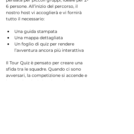
pensata per piccoli gruppi, ideale per 2-
6 persone. All’inizio del percorso, il 
nostro host vi accoglierà e vi fornirà 
tutto il necessario:
Una guida stampata
Una mappa dettagliata
Un foglio di quiz per rendere 
l’avventura ancora più interattiva
Il Tour Quiz è pensato per creare una 
sfida tra le squadre. Quando ci sono 
avversari, la competizione si accende e 
la squadra vincitrice riceverà un 
premio speciale!
Che siate in cerca di una sfida 
avvincente o di una passeggiata 
rilassante, il Tour Quiz è il modo 
perfetto per scoprire Milano giocando 
e divertendovi!