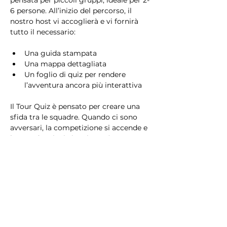
pensata per piccoli gruppi, ideale per 2-
6 persone. All’inizio del percorso, il 
nostro host vi accoglierà e vi fornirà 
tutto il necessario:
Una guida stampata
Una mappa dettagliata
Un foglio di quiz per rendere 
l’avventura ancora più interattiva
Il Tour Quiz è pensato per creare una 
sfida tra le squadre. Quando ci sono 
avversari, la competizione si accende e 
la squadra vincitrice riceverà un 
premio speciale!
Che siate in cerca di una sfida 
avvincente o di una passeggiata 
rilassante, il Tour Quiz è il modo 
perfetto per scoprire Milano giocando 
e divertendovi!