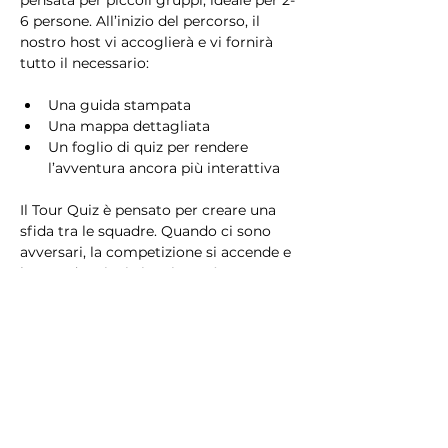
pensata per piccoli gruppi, ideale per 2-
6 persone. All’inizio del percorso, il 
nostro host vi accoglierà e vi fornirà 
tutto il necessario:
Una guida stampata
Una mappa dettagliata
Un foglio di quiz per rendere 
l’avventura ancora più interattiva
Il Tour Quiz è pensato per creare una 
sfida tra le squadre. Quando ci sono 
avversari, la competizione si accende e 
la squadra vincitrice riceverà un 
premio speciale!
Che siate in cerca di una sfida 
avvincente o di una passeggiata 
rilassante, il Tour Quiz è il modo 
perfetto per scoprire Milano giocando 
e divertendovi!