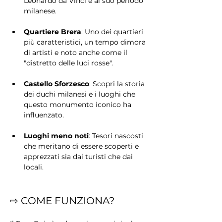
Leonardo da Vinci e al suo periodo 
milanese.
Quartiere Brera
: Uno dei quartieri 
più caratteristici, un tempo dimora 
di artisti e noto anche come il 
"distretto delle luci rosse".
Castello Sforzesco
: Scopri la storia 
dei duchi milanesi e i luoghi che 
questo monumento iconico ha 
influenzato.
Luoghi meno noti
: Tesori nascosti 
che meritano di essere scoperti e 
apprezzati sia dai turisti che dai 
locali.
⇨ COME FUNZIONA?