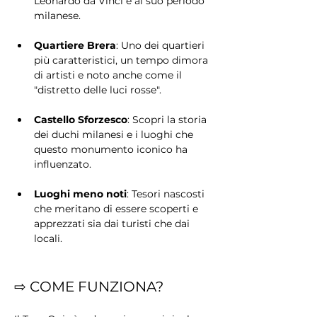
Leonardo da Vinci e al suo periodo 
milanese.
Quartiere Brera
: Uno dei quartieri 
più caratteristici, un tempo dimora 
di artisti e noto anche come il 
"distretto delle luci rosse".
Castello Sforzesco
: Scopri la storia 
dei duchi milanesi e i luoghi che 
questo monumento iconico ha 
influenzato.
Luoghi meno noti
: Tesori nascosti 
che meritano di essere scoperti e 
apprezzati sia dai turisti che dai 
locali.
⇨ COME FUNZIONA?