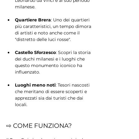
Leonardo da Vinci e al suo periodo 
milanese.
Quartiere Brera
: Uno dei quartieri 
più caratteristici, un tempo dimora 
di artisti e noto anche come il 
"distretto delle luci rosse".
Castello Sforzesco
: Scopri la storia 
dei duchi milanesi e i luoghi che 
questo monumento iconico ha 
influenzato.
Luoghi meno noti
: Tesori nascosti 
che meritano di essere scoperti e 
apprezzati sia dai turisti che dai 
locali.
⇨ COME FUNZIONA?